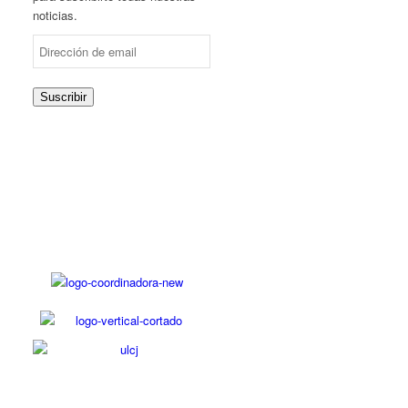
noticias.
Dirección
de
email
Suscribir