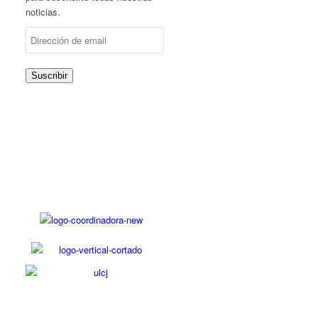
noticias.
Dirección
de
email
Suscribir