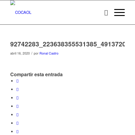
92742283_223638355531385_491372028
/
abril 16, 2020
por
Ronal Castro
Compartir esta entrada